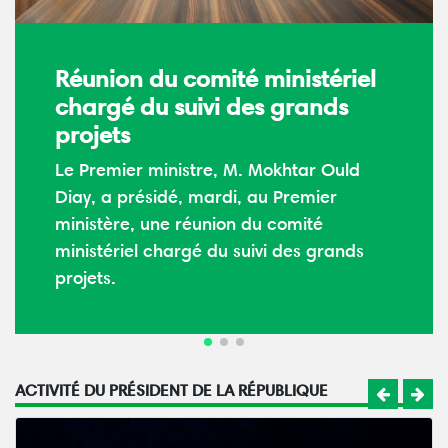
Le Président de la République
s’adresse à la nation à
l’occasion de la 64ème fête de
l’indépendance
S.E le président de la République,
Mohamed Ould Cheikh El-Ghazouani, a
prononcé, mercredi soir, un important
discours à la nation à l’occasion du
64ème anniversaire de la fête de
l’indépendance nationale.
ACTIVITÉ DU PRÉSIDENT DE LA RÉPUBLIQUE