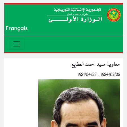
Français
ﻣﻌﺎوﻳﺔ ﺳﻴﺪ اﺣﻤﺪ اﻟﻄﺎﻳﻊ
1984/03/08 - 1981/04/27