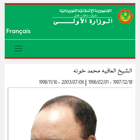
Français
اﻟﺸﻴﺦ اﻟﻌﺎﻓﻴﻪ ﻣﺤﻤﺪ ﺧﻮﻧﻪ
1997/12/18 - 1996/02/01 | 2003/07/06 - 1998/11/16