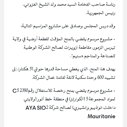
رئاسة صاحب الفخامة السيد محمد ولد الشيخ الغزواني،
رئيس الجمهورية.
وقد درس المجلس وصادق على مشاريع المراسيم التالية:
- مشروع مرسوم يقضي بالمنح المؤقت لقطعة أرضية في ولاية
تيرس الزمور، مقاطعة ازويرات لصالح الشركة الوطنية
للصناعة والمناجم «سنيم".
يهدف هذا المنح، الذي يغطي مساحة قدرها حوالي 51 هكتارا، إلى
تشييد 600 وحدة سكنية لائقة لفائدة عمال الشركة.
- مشروع مرسوم يقضي بمنح رخصة للاستغلال رقمC5 2390
لمواد المجموعة 5 (الكوارتز) في منطقة خط آتور (ولايتي
داخلت انواذيبو وانشيري) لصالح شركة AYA SIO2
Mauritanie