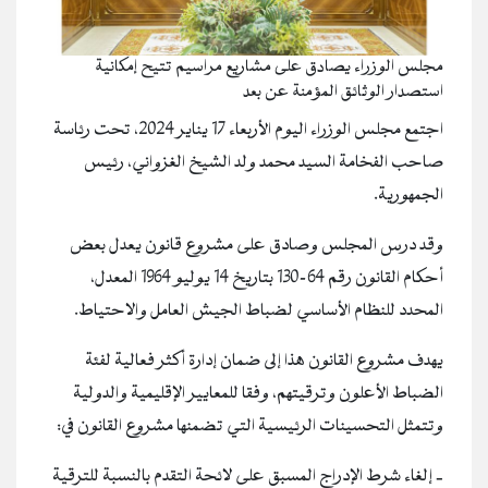
مجلس الوزراء يصادق على مشاريع مراسيم تتيح إمكانية
استصدار الوثائق المؤمنة عن بعد
اجتمع مجلس الوزراء اليوم الأربعاء 17 يناير 2024، تحت رئاسة
صاحب الفخامة السيد محمد ولد الشيخ الغزواني، رئيس
الجمهورية.
وقد درس المجلس وصادق على مشروع قانون يعدل بعض
أحكام القانون رقم 64-130 بتاريخ 14 يوليو 1964 المعدل،
المحدد للنظام الأساسي لضباط الجيش العامل والاحتياط.
يهدف مشروع القانون هذا إلى ضمان إدارة أكثر فعالية لفئة
الضباط الأعلون وترقيتهم، وفقا للمعايير الإقليمية والدولية
وتتمثل التحسينات الرئيسية التي تضمنها مشروع القانون في:
‐ إلغاء شرط الإدراج المسبق على لائحة التقدم بالنسبة للترقية