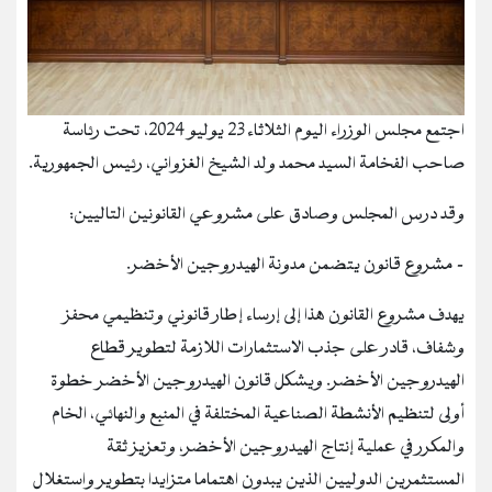
اجتمع مجلس الوزراء اليوم الثلاثاء 23 يوليو 2024، تحت رئاسة
صاحب الفخامة السيد محمد ولد الشيخ الغزواني، رئيس الجمهورية.
وقد درس المجلس وصادق على مشروعي القانونين التاليين:
- مشروع قانون يتضمن مدونة الهيدروجين الأخضر.
يهدف مشروع القانون هذا إلى إرساء إطار قانوني وتنظيمي محفز
وشفاف، قادر على جذب الاستثمارات اللازمة لتطوير قطاع
الهيدروجين الأخضر. ويشكل قانون الهيدروجين الأخضر خطوة
أولى لتنظيم الأنشطة الصناعية المختلفة في المنبع والنهائي، الخام
والمكرر في عملية إنتاج الهيدروجين الأخضر، وتعزيز ثقة
المستثمرين الدوليين الذين يبدون اهتماما متزايدا بتطوير واستغلال