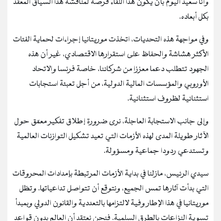
وأنا سعيد اليوم بأن يكون هذا اللقاء فرصة لمناقشة هذا السياق المعقد
بكل أبعاده.
وفي مواجهة هذه التحديات، اتخذت موريتانيا إجراءات لحماية الفئات
الأكثر هشاشة والحفاظ على استقرارها الاقتصادي، غير أن هذه
الجهود تتطلب دعما معززا من شركائنا، خاصة فرنسا والاتحاد
الأوروبي والمؤسسات المالية الدولية، من أجل تعبئة استجابات
استثنائية لظروف استثنائية.
وإلى جانب الاستجابة العاجلة، نرى ضرورة إطلاق تفكير معمّق حول
الآثار طويلة المدى لهذه الأزمات التي تعيد تشكيل التوازنات العالمية
وتستدعي ردودا جماعية ومسؤولة.
سيدي الرئيس، مازلنا في بداية الأزمات المرتبطة بإمدادات المحروقات
التي بدأت آثارها تمس الجميع، ونتوقع أن تتواصل تداعياتها. وتظل
موريتانيا في هذا الإطار وفية لالتزامها بالتعددية والقانون الدولي وبمبدأ
تسوية النزاعات بالطرق السلمية. فنحن نعتقد أن العالم بدون قواعد