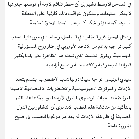
في الساحل الأوسط تشير إلى أن خطر تفاقم الأزمة أو توسعها جغرافيا
لا يمكن استبعاده. وستكون عواقب ذلك كارثية على المنطقة
بأسرها، كما ستؤثر بشكل كبير على أنماط الهجرة العالمية.
وتمثل الهجرة غير النظامية في الساحل، وخاصة في موريتانيا، تحديا
كبيرا نواجهه بدعم من الاتحاد الأوروبي في إطار روح المسؤولية
الجماعية. ويفوق الضغط الذي تمثله هذا الظاهرة على بلدنا بكثير
قدراتنا الديمغرافية والاقتصادية واتساع أراضينا.
سيدي الرئيس، نواجه سياقا دوليا شديد الاضطراب، يتسم بتعدد
الأزمات والتوترات الجيوسياسية والاضطرابات الاقتصادية، لا سيما
المرتبطة بتداعيات الوضع في الشرق الأوسط. وسيمكننا هذا اللقاء
بالتأكيد من مناقشة هذه القضايا، لأننا نرى أن التشاور بين الدول
الصديقة في ظل هذه الأزمات لم يعد أمرا مرغوبا فحسب بل أصبح
ضرورة ملحة.