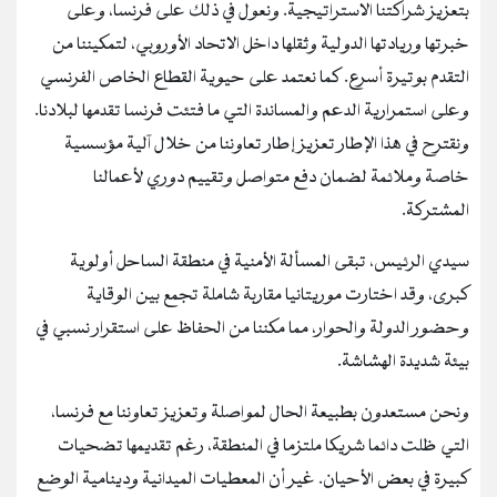
بتعزيز شراكتنا الاستراتيجية. ونعول في ذلك على فرنسا، وعلى
خبرتها وريادتها الدولية وثقلها داخل الاتحاد الأوروبي، لتمكيننا من
التقدم بوتيرة أسرع. كما نعتمد على حيوية القطاع الخاص الفرنسي
وعلى استمرارية الدعم والمساندة التي ما فتئت فرنسا تقدمها لبلادنا.
ونقترح في هذا الإطار تعزيز إطار تعاوننا من خلال آلية مؤسسية
خاصة وملائمة لضمان دفع متواصل وتقييم دوري لأعمالنا
المشتركة.
سيدي الرئيس، تبقى المسألة الأمنية في منطقة الساحل أولوية
كبرى، وقد اختارت موريتانيا مقاربة شاملة تجمع بين الوقاية
وحضور الدولة والحوار، مما مكننا من الحفاظ على استقرار نسبي في
بيئة شديدة الهشاشة.
ونحن مستعدون بطبيعة الحال لمواصلة وتعزيز تعاوننا مع فرنسا،
التي ظلت دائما شريكا ملتزما في المنطقة، رغم تقديمها تضحيات
كبيرة في بعض الأحيان. غير أن المعطيات الميدانية ودينامية الوضع