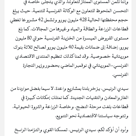
وإننا نثمن المستوى الممتاز لتعاوننا، والذي يتجلى خاصة في
التحسن الملحوظ للتعاون مع الوكالة الفرنسية للتنمية، حيث يبلغ
حجم محفظتها الحالية 428 مليون يورو وتشمل 42 مشروعا تغطي
قطاعات الزراعة والطاقة والمياه وغيرها من المجالات. كما بلغ
مستوى القروض الميسرة من الخزينة الفرنسية حوالي 80 مليون
يورو، إضافة إلى ضمانات بقيمة 40 مليون يورو لصالح ثلاثة بنوك
موريتانية خصوصية. وقد ثمنا كذلك تنظيم المنتدى الاقتصادي
الفرنسي-الموريتاني في نوفمبر الماضي بحضور وزير التجارة
الفرنسي.
سيدي الرئيس، يزخر بلدنا بمشاريع واعدة، لا سيما بفضل مواردنا من
الغاز والمعادن والتقنيات الجديدة. كما نمتلك إمكانات كبيرة في
قطاعات بلغت مرحلة النضج، وخاصة الزراعة والثروة الحيوانية،
وتتوجه سياستنا الاقتصادية نحو التنويع.
وأود أن أؤكد لكم، سيدي الرئيس، تمسكنا القوي والتزامنا الراسخ