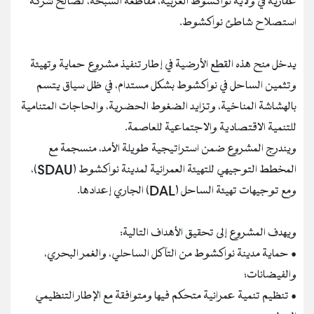
عقارية في ولاية نواكشوط الغربية، مقاطعة السبخة، لصالح شركة
استصلاح شاطئ نواكشوط.
يدخل منح هذه القطع الأرضية في إطار تنفيذ مشروع حماية وتهيئة
وتثمين الساحل في نواكشوط بشكل مستدام، في ظل سياق يتسم
بالهشاشة المناخية، وتزايد الضغوط الحضرية، والحاجات المتنامية
للتنمية الاقتصادية والاجتماعية للعاصمة.
ويندرج المشروع ضمن استراتيجية طويلة الأمد، منسجمة مع
المخطط التوجيهي للتهيئة العمرانية لمدينة نواكشوط (SDAU)،
ومع توجيهات تهيئة الساحل (DAL) الجاري إعدادها.
ويهدف المشروع إلى تحقيق الأهداف التالية:
• حماية مدينة نواكشوط من التآكل الساحلي، والغمر البحري،
والفيضانات؛
• تنظيم تنمية عمرانية متحكم فيها ومتوافقة مع الإطار التنظيمي