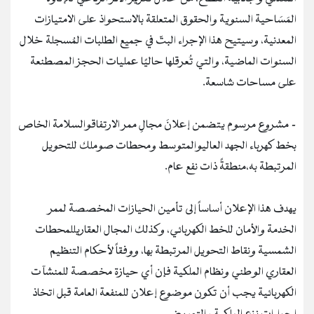
المَسَاحية السنوية والحقوق المتعلقة بالاستحواذ على الامتيازات
المعدنية، وسيتيح هذا الإجراء البتّ في جميع الطلبات المُسجلة خلال
السنوات الماضية، والتي تُعرقلها حاليًا عمليات الحجز المصطنعة
على مساحات شاسعة.
- مشروع مرسوم يتضمن إعلانَ مجالِ ممر الارتفاقوالسلامة الخاص
بخط كهرباء الجهد العاليوالمتوسط ومحطات صوملك للتحويل
المرتبطة به،منطقةً ذات نفع عام.
يهدف هذا الإعلان أساساً إلى تأمين الحيازات المخصصة لممر
الخدمة والأمان للخط الكهربائي، وكذلك المجال العقاريللمحطات
الشمسية ونقاط التحويل المرتبطة بها، ووفقاً لأحكام التنظيم
العقاري الوطني ونظام الملكية فإن أي حيازة مخصصة للمنشآت
الكهربائية يجب أن تكون موضوع إعلان للمنفعة العامة قبل اتخاذ