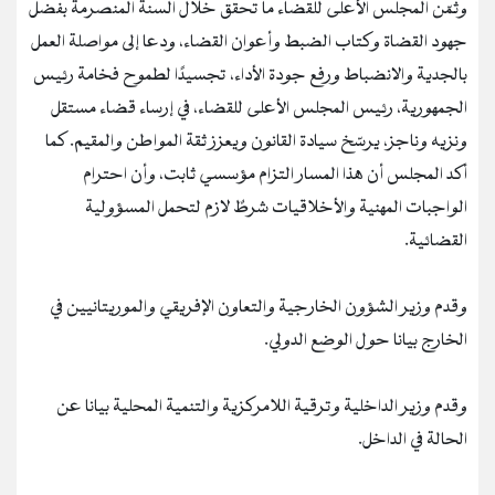
وثمّن المجلس الأعلى للقضاء ما تحقق خلال السنة المنصرمة بفضل
جهود القضاة وكتاب الضبط وأعوان القضاء، ودعا إلى مواصلة العمل
بالجدية والانضباط ورفع جودة الأداء، تجسيدًا لطموح فخامة رئيس
الجمهورية، رئيس المجلس الأعلى للقضاء، في إرساء قضاء مستقل
ونزيه وناجز، يرسّخ سيادة القانون ويعزز ثقة المواطن والمقيم. كما
أكد المجلس أن هذا المسار التزام مؤسسي ثابت، وأن احترام
الواجبات المهنية والأخلاقيات شرطٌ لازم لتحمل المسؤولية
القضائية.
وقدم وزير الشؤون الخارجية والتعاون الإفريقي والموريتانيين في
الخارج بيانا حول الوضع الدولي.
وقدم وزير الداخلية وترقية اللامركزية والتنمية المحلية بيانا عن
الحالة في الداخل.