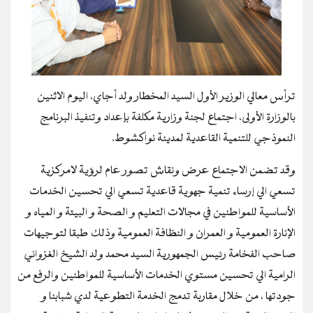
ترأس معالي الوزير الأول السيد المخطار ولد أجاي، اليوم الاثنين
بالوزارة الأولى، اجتماع لجنة وزارية مكلفة بإعداد وتنفيذ البرنامج
النموذجي للتنمية القاعدية لمدينة نواكشوط.
وقد تضمن الاجتماع عرض ونقاش تصور عام لرؤية لامركزية
تسعي الي إرساء تنمية جهوية قاعدية تسعي الي تحسين الخدمات
الأساسية للمواطنين في مجالات التعليم و الصحة و البيئة و المياه و
الإنارة العمومية و العمران و النظافة العمومية وذلك طبقا لتوجيهات
صاحب الفخامة رئيس الجمهورية السيد محمد ولد الشيخ الغزواني
الرامية الي تحسين مستوي الخدمات الأساسية للمواطنين والرفع من
جودتها ، من خلال مقاربة تدمج الخدمة التطوعية لدي شبابنا و