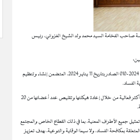
ء اليوم الأربعاء 11 سبتمبر2024، تحت رئاسة صاحب الفخامة السيد محمد ولد الشيخ الغزواني، رئيس
ين:
‐ مشروع مرسوم يتضمن تعديل بعض ترتيبات المرسوم رقم 2024-010 الصادر بتاريخ 11 يناير 2024، المتضمن إنشاء وتنظيم
ة الفساد.
يهدف مشروع المرسوم هذا إلى جعل اللجنة الوطنية للتوجيه أكثر فعالية من خلال إعادة هيكلتها وتقليص عدد أعضائها من 20
 تمثيل جميع الأطراف المعنية، بما في ذلك القطاع الخاص والمجتمع
لمتعلقة بمكافحة الفساد، ولا سيما الوقاية والتوعية، بهدف تعزيز