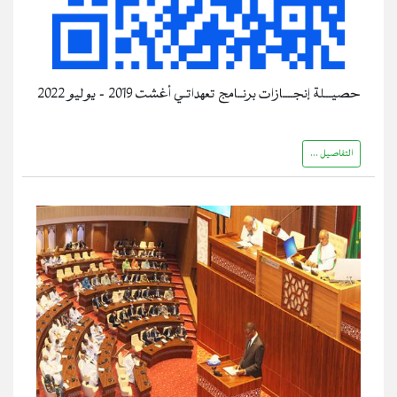
حصيـــلة إنجــــازات برنــامج تعهداتـي أغشت 2019 - يوليو 2022
التفاصيل ...